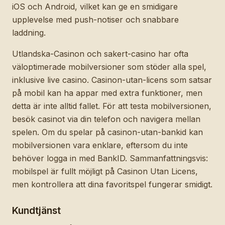
iOS och Android, vilket kan ge en smidigare
upplevelse med push-notiser och snabbare
laddning.
Utlandska-Casinon och sakert-casino har ofta
väloptimerade mobilversioner som stöder alla spel,
inklusive live casino. Casinon-utan-licens som satsar
på mobil kan ha appar med extra funktioner, men
detta är inte alltid fallet. För att testa mobilversionen,
besök casinot via din telefon och navigera mellan
spelen. Om du spelar på casinon-utan-bankid kan
mobilversionen vara enklare, eftersom du inte
behöver logga in med BankID. Sammanfattningsvis:
mobilspel är fullt möjligt på Casinon Utan Licens,
men kontrollera att dina favoritspel fungerar smidigt.
Kundtjänst