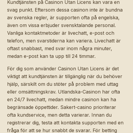
Kundtjänsten på Casinon Utan Licens kan vara en
svag punkt. Eftersom dessa casinon inte är bundna
av svenska regler, är supporten ofta på engelska,
även om vissa erbjuder svensktalande personal.
Vanliga kontaktmetoder är livechatt, e-post och
telefon, men svarstiderna kan variera. Livechatt är
oftast snabbast, med svar inom några minuter,
medan e-post kan ta upp till 24 timmar.
För dig som använder Casinon Utan Licens är det
viktigt att kundtjänsten är tillgänglig när du behöver
hjälp, särskilt om du stöter på problem med uttag
eller omsättningskrav. Utlandska-Casinon har ofta
en 24/7 livechatt, medan mindre casinon kan ha
begränsade öppettider. Sakert-casino prioriterar
ofta kundservice, men detta varierar. Innan du
registrerar dig, testa att kontakta supporten med en
fråga för att se hur snabbt de svarar. För betting