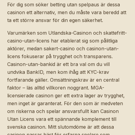
För dig som söker betting utan spelpaus är dessa
casinon ett alternativ, men du måste vara beredd att
ta ett större ansvar för din egen säkerhet.
Varumärken som Utlandska-Casinon och skattefritt-
casino-utan-licens har etablerat sig som pålitliga
aktörer, medan sakert-casino och casinon-utan-
licens fokuserar på trygghet och transparens.
Casinon-utan-bankid är ett bra val om du vill
undvika BankID, men kom ihåg att KYC-krav
fortfarande gäller. Omsättningskrav är en central
faktor – läs alltid villkoren noggrant. MGA-
licensierade casinon ger ett extra lager av trygghet,
men inget är garanterat. För den som är medveten
om riskerna och spelar ansvarsfullt kan Casinon
Utan Licens vara ett spännande komplement till
svenska casinon. Mitt slutomdöme är att dessa
casinon passar bäst för erfarna spelare som