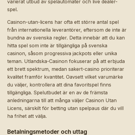
varierat utbud av spelautomater och live dealer-
spel.
Casinon-utan-licens har ofta ett större antal spel
från internationella leverantörer, eftersom de inte är
bundna av svenska regler. Detta innebär att du kan
hitta spel som inte är tillgängliga på svenska
casinon, såsom progressiva jackpots eller unika
teman. Utlandska-Casinon fokuserar på att erbjuda
ett brett spektrum, medan sakert-casino prioriterar
kvalitet framför kvantitet. Oavsett vilket varumärke
du väljer, kontrollera att dina favoritspel finns
tillgängliga. Spelutbudet är en av de främsta
anledningarna till att många väljer Casinon Utan
Licens, särskilt för betting utan spelpaus där du vill
ha frihet att välja.
Betalningsmetoder och uttag